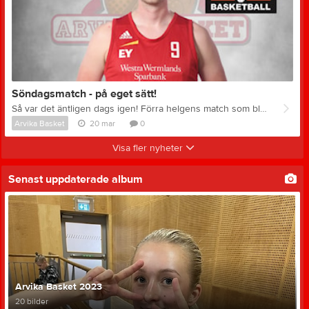
Söndagsmatch - på eget sätt!
Så var det äntligen dags igen! Förra helgens match som blev inställd pga. Fel på korgarna i sporthallen, kommer nu att spelas på söndag i Kyrkebyhallen istället! Laget är laddade, de har chans att säkra kontraktet i division 1, men de behöver publikens hjälp! Ta med dig nära & kära och kom till kyrkebyhallen och heja fram dem till en vinst på söndag
Arvika Basket
20 mar
0
Visa fler nyheter
Senast uppdaterade album
Arvika Basket 2023
20 bilder