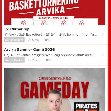
3x3 turnering!
🏀
Arvika 3x3 Basketfest – 23-24 maj! Välkommen till en fartfylld dag med streetbasket, energi och tävlingsglädje i Arvika! Den 23-24 maj förvandlas torget till en levande basketarena när vi arrangerar Arvika 3x3 Basketfest. Vi spelar i klasserna U14, U16, U18, Senior och Motion – både för herr och dam. Oavsett om du satsar på att vinna eller bara vill spela för glädjen är du varmt välkommen att delta.
Arvika Basket
5 maj
0
Arvika Summer Camp 2026
Hej! Nu är väntan äntligen över! Idag öppnar vi anmälan till Arvika Summer Camp 2026 – veckan där vi maxar glädje, utveckling och gemenskap på hemmaplan. Vi vet att du har slitit hårt i hallen/på planen under säsongen, men det är under sommaren vi verkligen hinner slipa på detaljerna, köra de roligaste övningarna och hänga med kompisarna utan stress. Detta väntar dig: • Proffsig träning: Utveckla dina skills med våra grymma coacher. • Nya polare: Träffa andra spelare som älskar sport lika mycket som du. • Mer än bara träning: Vi lovar tävlingar, bad och häng som du sent kommer glömma. ________________________________________ Snabba fakta: • När: 21-24 Juni • Var: Arvika, Kyrkby • För vem: Killar och tjejer födda - 2011 och äldre - 2012-13 - 2014-15 Säkra din plats direkt! Se till att du och dina lagkompisar bokar i tid så att ni inte missar årets roligaste vecka.
Arvika Basket
27 apr
0