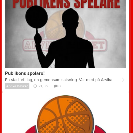
Publikens spelare!
En stad, ett lag, en gemensam satsning. Var med på Arvika Baskets resa i basketettan. Tillsammans bygger vi ett starkare herrlag inför vinterns matcher. Vill du se mer basketunderhållning i sporthallen? Stöd vår insamling och hjälp oss hämta hem en toppspelare! 🌟 Swisha valfritt belopp till: 123 170 57 22 Märk din swish med ”Publiken spelare” Inget belopp är för litet, inget belopp är för stort... Tack för att du är en del av vår resa! 🏀
Arvika Basket
21 jun
0