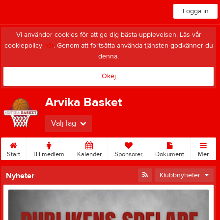
Logga in
Vi använder cookies för att ge dig bästa upplevelsen. Läs vår
cookiepolicy
här
. Genom att fortsätta använda tjänsten godkänner du
denna.
Okej
Arvika Basket
Välj lag
Start
Bli medlem
Kalender
Sponsorer
Dokument
Mer
Nyheter
Klubbnyheter